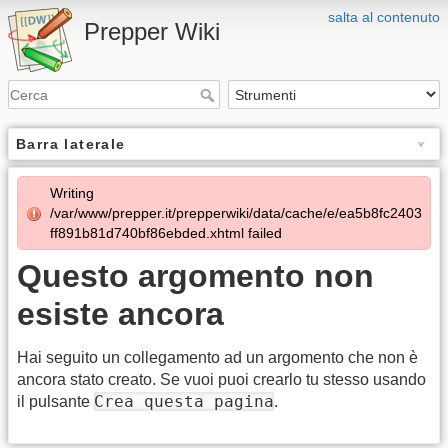
salta al contenuto
Prepper Wiki
Barra laterale
Writing
/var/www/prepper.it/prepperwiki/data/cache/e/ea5b8fc2403
ff891b81d740bf86ebded.xhtml failed
Questo argomento non
esiste ancora
Hai seguito un collegamento ad un argomento che non è
ancora stato creato. Se vuoi puoi crearlo tu stesso usando
Crea questa pagina
il pulsante
.