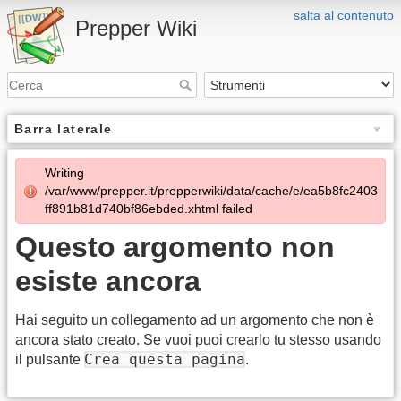
salta al contenuto
Prepper Wiki
Barra laterale
Writing
/var/www/prepper.it/prepperwiki/data/cache/e/ea5b8fc2403
ff891b81d740bf86ebded.xhtml failed
Questo argomento non
esiste ancora
Hai seguito un collegamento ad un argomento che non è
ancora stato creato. Se vuoi puoi crearlo tu stesso usando
Crea questa pagina
il pulsante
.