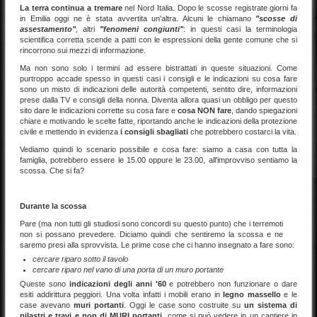
La terra continua a tremare
nel Nord Italia. Dopo le scosse registrate giorni fa
in Emilia oggi ne è stata avvertita un'altra. Alcuni le chiamano
"scosse di
assestamento"
, altri
"fenomeni congiunti"
: in questi casi la terminologia
scientifica corretta scende a patti con le espressioni della gente comune che si
rincorrono sui mezzi di informazione.
Ma non sono solo i termini ad essere bistrattati in queste situazioni. Come
purtroppo accade spesso in questi casi i consigli e le indicazioni su cosa fare
sono un misto di indicazioni delle autorità competenti, sentito dire, informazioni
prese dalla TV e consigli della nonna. Diventa allora quasi un obbligo per questo
sito dare le indicazioni corrette su cosa fare e
cosa NON fare
, dando spiegazioni
chiare e motivando le scelte fatte, riportando anche le indicazioni della protezione
civile e mettendo in evidenza
i consigli sbagliati
che potrebbero costarci la vita.
Vediamo quindi lo scenario possibile e cosa fare: siamo a casa con tutta la
famiglia, potrebbero essere le 15.00 oppure le 23.00, all'improvviso sentiamo la
scossa. Che si fa?
Durante la scossa
Pare (ma non tutti gli studiosi sono concordi su questo punto) che i terremoti
non si possano prevedere. Diciamo quindi che sentiremo la scossa e ne
saremo presi alla sprovvista. Le prime cose che ci hanno insegnato a fare sono:
cercare riparo sotto il tavolo
cercare riparo nel vano di una porta di un muro portante
Queste sono
indicazioni degli anni '60
e potrebbero non funzionare o dare
esiti addirittura peggiori. Una volta infatti i mobili erano in
legno massello
e le
case avevano
muri portanti
. Oggi le case sono costruite su
un sistema di
pilastri e travi e non di MURI portanti
, come si può vedere in un cantiere in