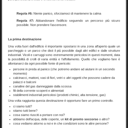
Regola #6:
Niente panico, sforziamoci di mantenere la calma
Regola #7:
Abbandonare l'edificio seguendo un percorso più sicuro
possibile. Non prendere l'ascensore.
La prima destinazione
Una volta fuori dall'edificio è importante spostarsi in una zona all'aperto quale un
parcheggio o un parco che disti il più possibile dagli altri edifici e dalle strutture
industriali. Vicoli e carruggi sono estremamente pericolosi in questi momenti, data
la possibilità di crolli di varia entità e l'affollamento. Quello che vogliamo fare è
allontanarci da ogni possibile fonte di pericolo:
persone in preda al panico (che potremo andare ad aiutare in un secondo
momento)
calcinacci, mattoni, vasi di fiori, vetri o altri oggetti che possono cadere da
palazzi e balconi
canaline del gas danneggiate dalla scossa
fili della corrente scoperti e alimentati
stabilimenti industriali pericolosi (prodotti chimici, alta tensione, gas)
Una volta raggiunta questa destinazione è opportuno fare un primo controllo.
ci siamo tutti?
stiamo tutti bene?
cosa siamo riusciti a portare con noi?
abbiamo dell'acqua, delle coperte, un
kit di pronto soccorso
o altro?
cosa vediamo attorno a noi e in che condizioni sono le altre persone?