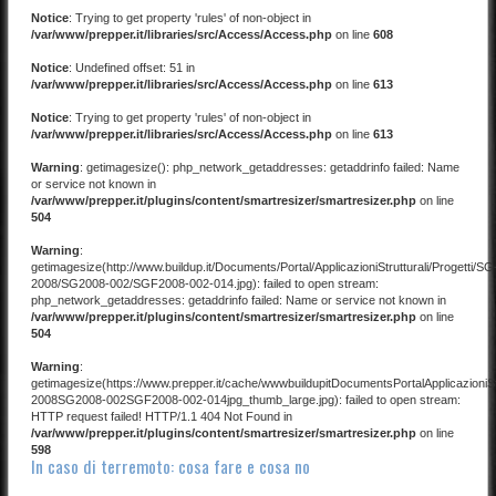
Notice
: Trying to get property 'rules' of non-object in
/var/www/prepper.it/libraries/src/Access/Access.php
on line
608
Notice
: Undefined offset: 51 in
/var/www/prepper.it/libraries/src/Access/Access.php
on line
613
Notice
: Trying to get property 'rules' of non-object in
/var/www/prepper.it/libraries/src/Access/Access.php
on line
613
Warning
: getimagesize(): php_network_getaddresses: getaddrinfo failed: Name
or service not known in
/var/www/prepper.it/plugins/content/smartresizer/smartresizer.php
on line
504
Warning
:
getimagesize(http://www.buildup.it/Documents/Portal/ApplicazioniStrutturali/Progetti/SG
2008/SG2008-002/SGF2008-002-014.jpg): failed to open stream:
php_network_getaddresses: getaddrinfo failed: Name or service not known in
/var/www/prepper.it/plugins/content/smartresizer/smartresizer.php
on line
504
Warning
:
getimagesize(https://www.prepper.it/cache/wwwbuildupitDocumentsPortalApplicazioniStr
2008SG2008-002SGF2008-002-014jpg_thumb_large.jpg): failed to open stream:
HTTP request failed! HTTP/1.1 404 Not Found in
/var/www/prepper.it/plugins/content/smartresizer/smartresizer.php
on line
598
In caso di terremoto: cosa fare e cosa no