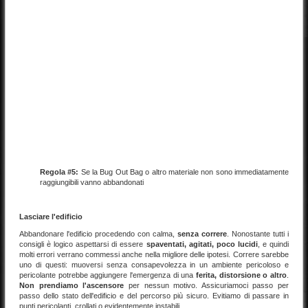
Regola #5:
Se la Bug Out Bag o altro materiale non sono immediatamente
raggiungibili vanno abbandonati
Lasciare l'edificio
Abbandonare l'edificio procedendo con calma,
senza correre
. Nonostante tutti i
consigli è logico aspettarsi di essere
spaventati, agitati, poco lucidi
, e quindi
molti errori verrano commessi anche nella migliore delle ipotesi. Correre sarebbe
uno di questi: muoversi senza consapevolezza in un ambiente pericoloso e
pericolante potrebbe aggiungere l'emergenza di una
ferita, distorsione o altro
.
Non prendiamo l'ascensore
per nessun motivo. Assicuriamoci passo per
passo dello stato dell'edificio e del percorso più sicuro. Evitiamo di passare in
punti pericolanti, crollati o evidentemente instabili.