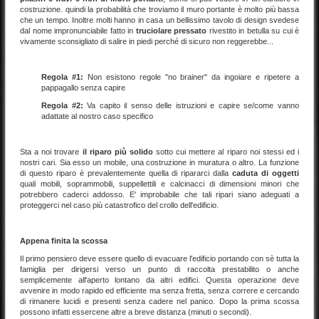
costruzione. quindi la probabilità che troviamo il muro portante è molto più bassa
che un tempo. Inoltre molti hanno in casa un bellissimo tavolo di design svedese
dal nome impronunciabile fatto in
truciolare pressato
rivestito in betulla su cui è
vivamente sconsigliato di salire in piedi perché di sicuro non reggerebbe...
Regola #1:
Non esistono regole "no brainer" da ingoiare e ripetere a
pappagallo senza capire
Regola #2:
Va capito il senso delle istruzioni e capire se/come vanno
adattate al nostro caso specifico
Sta a noi trovare
il riparo più solido
sotto cui mettere al riparo noi stessi ed i
nostri cari. Sia esso un mobile, una costruzione in muratura o altro. La funzione
di questo riparo è prevalentemente quella di ripararci dalla
caduta di oggetti
quali mobili, soprammobili, suppellettili e calcinacci di dimensioni minori che
potrebbero caderci addosso. E' improbabile che tali ripari siano adeguati a
proteggerci nel caso più catastrofico del crollo dell'edificio.
Appena finita la scossa
Il primo pensiero deve essere quello di evacuare l'edificio portando con sè tutta la
famiglia per dirigersi verso un punto di raccolta prestabilito o anche
semplicemente all'aperto lontano da altri edifici. Questa operazione deve
avvenire in modo rapido ed efficiente ma senza fretta, senza correre e cercando
di rimanere lucidi e presenti senza cadere nel panico. Dopo la prima scossa
possono infatti essercene altre a breve distanza (minuti o secondi).