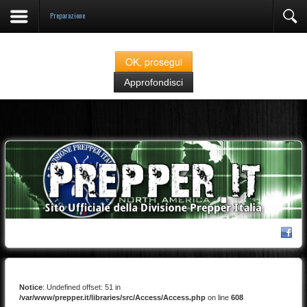
Preparazione
Prepper.it fa uso di cookies classificati come "strettamente necessari" alla navigazione.
Se continuate nella navigazione del sito acconsentite all'utilizzo degli stessi
OK, prosegui
Approfondisci
Notice
: Undefined offset: 51 in
/var/www/prepper.it/libraries/src/Access/Access.php
on line
608