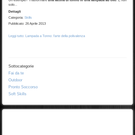
Un esempio? Trasformare
una lattina di tonno in una lampada ad olio
. E non
solo...
Dettagli
Categoria:
Skills
Pubblicato: 26 Aprile 2013
Leggi tutto: Lampada a Tonno: l'arte della polivalenza
Sottocategorie
Fai da te
Outdoor
Pronto Soccorso
Soft Skills