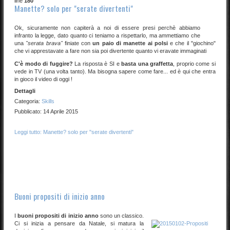
line
180
Manette? solo per "serate divertenti"
Ok, sicuramente non capiterà a noi di essere presi perchè abbiamo
infranto la legge, dato quanto ci teniamo a rispettarlo, ma ammettiamo che
una
"serata brava"
finiate con
un paio di manette ai polsi
e che il "giochino"
che vi apprestavate a fare non sia poi divertente quanto vi eravate immaginati
C'è modo di fuggire?
La risposta è SI e
basta una graffetta
, proprio come si
vede in TV (una volta tanto). Ma bisogna sapere come fare... ed è qui che entra
in gioco il video di oggi !
Dettagli
Categoria:
Skills
Pubblicato: 14 Aprile 2015
Leggi tutto: Manette? solo per "serate divertenti"
Buoni propositi di inizio anno
I
buoni propositi di inizio anno
sono un classico.
Ci si inizia a pensare da Natale, si matura la