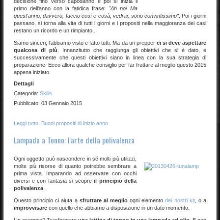
decisione fino verso capodanno e poi si inizia il
primo dell'anno con la fatidica frase:
"Ah no! Ma
quest'anno, davvero, faccio così e cosà, vedrai, sono convintissimo"
. Poi i giorni
passano, si torna alla vita di tutti i giorni e i propositi nella maggioranza dei casi
restano un ricordo e un rimpianto...
Siamo sinceri, l'abbiamo visto e fatto tutti. Ma da un prepper
ci si deve aspettare
qualcosa di più
. Innanzitutto che raggiunga gli obiettivi che si è dato, e
successivamente che questi obiettivi siano in linea con la sua strategia di
preparazione. Ecco allora qualche consiglio per far fruttare al meglio questo 2015
appena iniziato.
Dettagli
Categoria:
Skills
Pubblicato: 03 Gennaio 2015
Leggi tutto: Buoni propositi di inizio anno
Lampada a Tonno: l'arte della polivalenza
Ogni oggetto può nascondere in sé molti più utilizzi,
molte più risorse di quanto potrebbe sembrare a
prima vista. Imparando ad osservare con occhi
diversi e con fantasia si scopre
il principio della
polivalenza
.
Questo principio ci aiuta a
sfruttare al meglio
ogni elemento
dei nostri kit
, o a
improvvisare
con quello che abbiamo a disposizione in un dato momento.