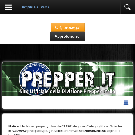
Competenze e Capacità
Prepper.it fa uso di cookies classificati come "strettamente necessari" alla navigazione.
Se continuate nella navigazione del sito acconsentite all'utilizzo degli stessi
OK, prosegui
Approfondisci
Notice
: Undefined property: Joomla\CMS\Categories\CategoryNode::$introtext
in
/var/www/prepper.it/plugins/content/smartresizer/smartresizer.php
on