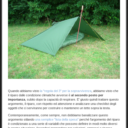
Quando abbiamo visto
la "regola del 3" per la sopravvivenza
, abbiamo visto che
il riparo dalle condizione climatiche avverse è
al secondo posto per
importanza
, subito dopo la capacità di respirare. E' giusto quindi trattare questo
argomento, il riparo, con rispetto ed attenzione e analizzare una checklist degli
oggetti che ci serviranno per costruire o mantenere un tetto sopra la testa.
Contemporaneamente, come sempre, non dobbiamo banalizzare questo
argomento stilando
una semplice "lista della spesa"
perché l'argomento del riparo
è condizionato a una serie di variabili che possono definire in modi molto diversi
la nostra situazione, facendoci propendere per soluzioni, approcci e risorse