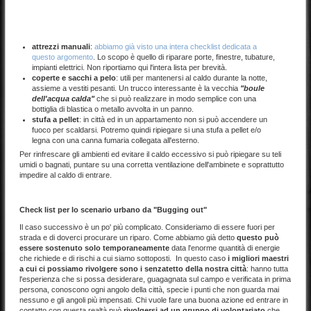
attrezzi manuali
:
abbiamo già visto una intera checklist dedicata a
questo argomento
. Lo scopo è quello di riparare porte, finestre, tubature,
impianti elettrici. Non riportiamo qui l'intera lista per brevità.
coperte e sacchi a pelo
: utili per mantenersi al caldo durante la notte,
assieme a vestiti pesanti. Un trucco interessante è la vecchia
"boule
dell'acqua calda"
che si può realizzare in modo semplice con una
bottiglia di blastica o metallo avvolta in un panno.
stufa a pellet
: in città ed in un appartamento non si può accendere un
fuoco per scaldarsi. Potremo quindi ripiegare si una stufa a pellet e/o
legna con una canna fumaria collegata all'esterno.
Per rinfrescare gli ambienti ed evitare il caldo eccessivo si può ripiegare su teli
umidi o bagnati, puntare su una corretta ventilazione dell'ambinete e soprattutto
impedire al caldo di entrare.
Check list per lo scenario urbano da "Bugging out"
Il caso successivo è un po' più complicato. Consideriamo di essere fuori per
strada e di doverci procurare un riparo. Come abbiamo già detto
questo può
essere sostenuto solo temporaneamente
data l'enorme quantità di energie
che richiede e di rischi a cui siamo sottoposti. In questo caso
i migliori maestri
a cui ci possiamo rivolgere sono i senzatetto della nostra città
: hanno tutta
l'esperienza che si possa desiderare, guagagnata sul campo e verificata in prima
persona, conoscono ogni angolo della città, specie i punti che non guarda mai
nessuno e gli angoli più impensati. Chi vuole fare una buona azione ed entrare in
contatto con questa realtà può
rivolgersi ad un gruppo di volontariato
che