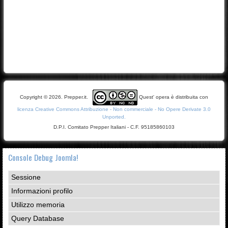
Copyright © 2026. Prepper.it.
Quest' opera è distribuita con
licenza Creative Commons Attribuzione - Non commerciale - No Opere Derivate 3.0
Unported.
D.P.I. Comitato Prepper Italiani - C.F. 95185860103
Console Debug Joomla!
Sessione
Informazioni profilo
Utilizzo memoria
Query Database