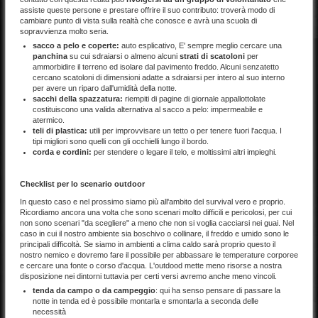
assiste queste persone e prestare offrire il suo contributo: troverà modo di
cambiare punto di vista sulla realtà che conosce e avrà una scuola di
sopravvienza molto seria.
sacco a pelo e coperte:
auto esplicativo, E' sempre meglio cercare una
panchina
su cui sdraiarsi o almeno alcuni
strati di scatoloni
per
ammorbidire il terreno ed isolare dal pavimento freddo. Alcuni senzatetto
cercano scatoloni di dimensioni adatte a sdraiarsi per intero al suo interno
per avere un riparo dall'umidità della notte.
sacchi della spazzatura:
riempiti di pagine di giornale appallottolate
costituiscono una valida alternativa al sacco a pelo: impermeabile e
atermico.
teli di plastica:
utili per improvvisare un tetto o per tenere fuori l'acqua. I
tipi migliori sono quelli con gli occhielli lungo il bordo.
corda e cordini:
per stendere o legare il telo, e moltissimi altri impieghi.
Checklist per lo scenario outdoor
In questo caso e nel prossimo siamo più all'ambito del survival vero e proprio.
Ricordiamo ancora una volta che sono scenari molto difficili e pericolosi, per cui
non sono scenari "da scegliere" a meno che non si voglia cacciarsi nei guai. Nel
caso in cui il nostro ambiente sia boschivo o collinare, il freddo e umido sono le
principali difficoltà. Se siamo in ambienti a clima caldo sarà proprio questo il
nostro nemico e dovremo fare il possibile per abbassare le temperature corporee
e cercare una fonte o corso d'acqua. L'outdood mette meno risorse a nostra
disposizione nei dintorni tuttavia per certi versi avremo anche meno vincoli.
tenda da campo o da campeggio
: qui ha senso pensare di passare la
notte in tenda ed è possibile montarla e smontarla a seconda delle
necessità