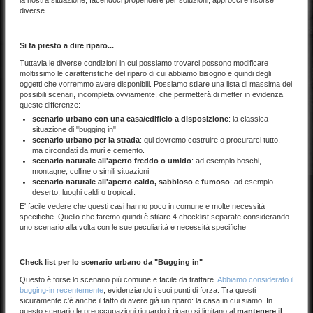
diverse.
Si fa presto a dire riparo...
Tuttavia le diverse condizioni in cui possiamo trovarci possono modificare
moltissimo le caratteristiche del riparo di cui abbiamo bisogno e quindi degli
oggetti che vorremmo avere disponibili. Possiamo stilare una lista di massima dei
possibili scenari, incompleta ovviamente, che permetterà di metter in evidenza
queste differenze:
scenario urbano con una casa/edificio a disposizione
: la classica
situazione di "bugging in"
scenario urbano per la strada
: qui dovremo costruire o procurarci tutto,
ma circondati da muri e cemento.
scenario naturale all'aperto freddo o umido
: ad esempio boschi,
montagne, colline o simili situazioni
scenario naturale all'aperto caldo, sabbioso e fumoso
: ad esempio
deserto, luoghi caldi o tropicali.
E' facile vedere che questi casi hanno poco in comune e molte necessità
specifiche. Quello che faremo quindi è stilare 4 checklist separate considerando
uno scenario alla volta con le sue peculiarità e necessità specifiche
Check list per lo scenario urbano da "Bugging in"
Questo è forse lo scenario più comune e facile da trattare.
Abbiamo considerato il
bugging-in recentemente
, evidenziando i suoi punti di forza. Tra questi
sicuramente c'è anche il fatto di avere già un riparo: la casa in cui siamo. In
questo scenario le preoccupazioni riguardo il riparo si limitano al
mantenere il