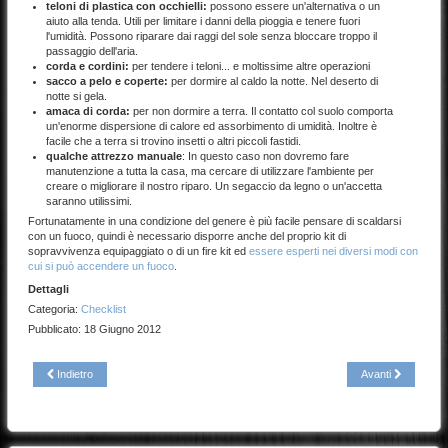
teloni di plastica con occhielli:
possono essere un'alternativa o un
aiuto alla tenda. Utili per limitare i danni della pioggia e tenere fuori
l'umidità. Possono riparare dai raggi del sole senza bloccare troppo il
passaggio dell'aria.
corda e cordini:
per tendere i teloni... e moltissime altre operazioni
sacco a pelo e coperte:
per dormire al caldo la notte. Nel deserto di
notte si gela.
amaca di corda:
per non dormire a terra. Il contatto col suolo comporta
un'enorme dispersione di calore ed assorbimento di umidità. Inoltre è
facile che a terra si trovino insetti o altri piccoli fastidi.
qualche attrezzo manuale
: In questo caso non dovremo fare
manutenzione a tutta la casa, ma cercare di utilizzare l'ambiente per
creare o migliorare il nostro riparo. Un segaccio da legno o un'accetta
saranno utilissimi.
Fortunatamente in una condizione del genere è più facile pensare di scaldarsi
con un fuoco, quindi è necessario disporre anche del proprio kit di
sopravvivenza equipaggiato o di un fire kit ed
essere esperti nei diversi modi con
cui si può accendere un fuoco
.
Dettagli
Categoria:
Checklist
Pubblicato: 18 Giugno 2012
Indietro
Avanti