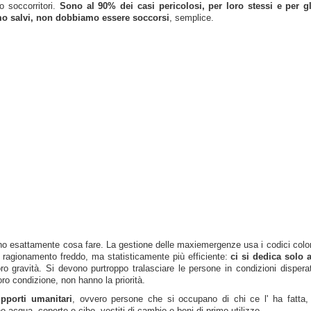
o soccorritori.
Sono al 90% dei casi pericolosi, per loro stessi e per gli
mo salvi, non dobbiamo essere soccorsi
, semplice.
anno esattamente cosa fare. La gestione delle maxiemergenze usa i codici color
 ragionamento freddo, ma statisticamente più efficiente:
ci si dedica solo 
ro gravità. Si devono purtroppo tralasciare le persone in condizioni disper
oro condizione, non hanno la priorità.
pporti umanitari
, ovvero persone che si occupano di chi ce l' ha fatta,
 acqua, coperte e cibo, vestiti di cambio e beni di primo utilizzo.