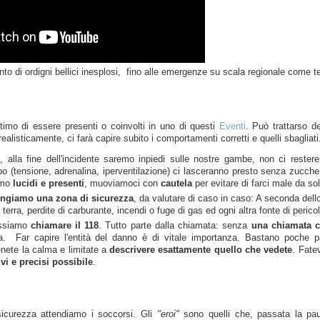
nto di ordigni bellici inesplosi, fino alle emergenze su scala regionale come t
imo di essere presenti o coinvolti in uno di questi
Eventi
. Può trattarso d
ealisticamente, ci farà capire subito i comportamenti corretti e quelli sbagliati
, alla fine dell'incidente saremo inpiedi sulle nostre gambe, non ci rester
rpo (tensione, adrenalina, iperventilazione) ci lasceranno presto senza zucche
amo
lucidi e presenti
, muoviamoci con
cautela
per evitare di farci male da sol
ungiamo una zona di sicurezza
, da valutare di caso in caso: A seconda dell
 terra, perdite di carburante, incendi o fuge di gas ed ogni altra fonte di perico
ossiamo
chiamare il 118
. Tutto parte dalla chiamata: senza
una chiamata ch
a. Far capire l'entità del danno è di vitale importanza. Bastano poche par
ete la calma e limitate a
descrivere esattamente quello che vedete
. Fate
vi e precisi possibile
.
sicurezza attendiamo i soccorsi. Gli
"eroi"
sono quelli che, passata la pau