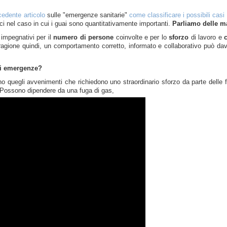
cedente articolo
sulle "emergenze sanitarie"
come classificare i possibili cas
 nel caso in cui i guai sono quantitativamente importanti.
Parliamo delle 
impegnativi per il
numero di persone
coinvolte e per lo
sforzo
di lavoro e
 ragione quindi, un comportamento corretto, informato e collaborativo può da
xi emergenze?
quegli avvenimenti che richiedono uno straordinario sforzo da parte delle forz
. Possono dipendere da una fuga di gas,