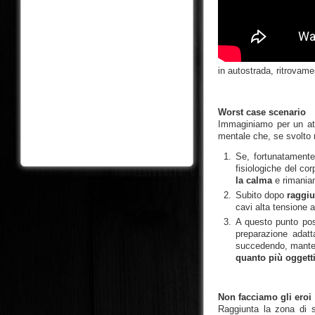
in autostrada, ritrovame
Worst case scenario
Immaginiamo per un att
mentale che, se svolto r
Se, fortunatamente
fisiologiche del co
la calma
e rimani
Subito dopo
raggi
cavi alta tensione a
A questo punto p
preparazione adatt
succedendo, manten
quanto più oggetti
Non facciamo gli eroi
Raggiunta la zona di 