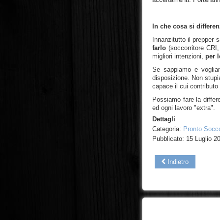
In che cosa si differen
Innanzitutto il prepper
farlo
(soccorritore CRI,
migliori intenzioni,
per 
Se sappiamo e vogliamo
disposizione. Non stupia
capace il cui contributo
Possiamo fare la differ
ed ogni lavoro "extra".
Dettagli
Categoria:
Pronto Socc
Pubblicato: 15 Luglio 2
Indietro