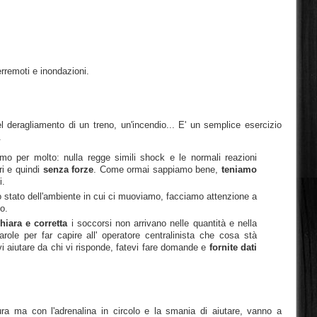
erremoti e inondazioni.
el deragliamento di un treno, un'incendio... E' un semplice esercizio
.
emo per molto: nulla regge simili shock e le normali reazioni
ri e quindi
senza forze
. Come ormai sappiamo bene,
teniamo
i.
o stato dell'ambiente in cui ci muoviamo, facciamo attenzione a
lo.
iara e corretta
i soccorsi non arrivano nelle quantità e nella
ole per far capire all' operatore centralinista che cosa stà
vi aiutare da chi vi risponde, fatevi fare domande e
fornite dati
ra ma con l'adrenalina in circolo e la smania di aiutare, vanno a