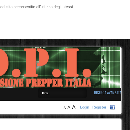
l sito acconsentite all'utilizzo degli stessi
RICERCA AVANZATA
A
A
Login
Register
A