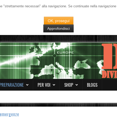
me "strettamente necessari" alla navigazione. Se continuate nella navigazione de
OK, prosegui
Approfondisci
PREPARAZIONE
PER VOI
SHOP
BLOGS
i-emergenze