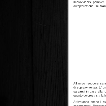
improvvisarsi pompieri 
autoprotezione:
se sia
All'arrivo i soccorsi s
di sopravvivenza. E' un
salvarsi
in base alla lo
quanto dolorosa sia la l
Arriveranno anche i
su
accertamenti. Porteranno