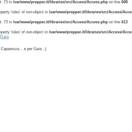
t: 73 in
/var/www/prepper.it/libraries/src/Access/Access.php
on line
608
operty 'rules' of non-object in
/var/www/prepper.it/libraries/src/Access/Acc
t: 73 in
/var/www/prepper.it/libraries/src/Access/Access.php
on line
613
operty 'rules' of non-object in
/var/www/prepper.it/libraries/src/Access/Acc
 Gaia
r Caparezza... e per Gaia :-)