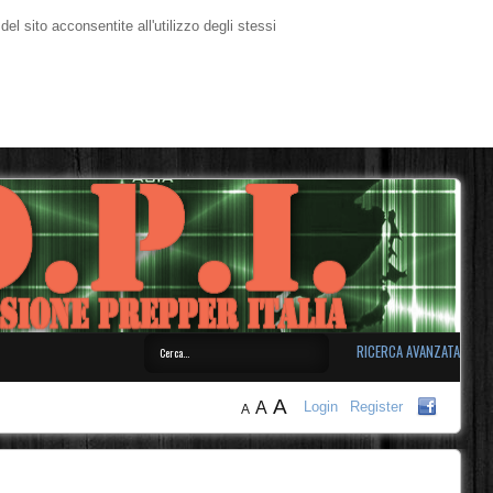
l sito acconsentite all'utilizzo degli stessi
RICERCA AVANZATA
A
A
Login
Register
A