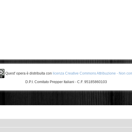
Quest' opera è distribuita con
licenza Creative Commons Attribuzione - Non com
D.P.I. Comitato Prepper Italiani - C.F. 95185860103