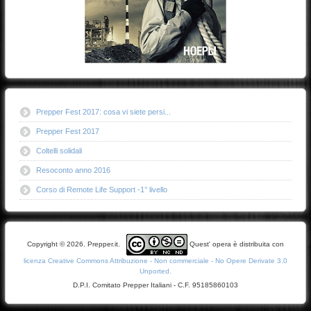
Prepper Fest 2017: cosa vi siete persi...
Prepper Fest 2017
Coltelli solidali
Resoconto anno 2016
Corso di Remote Life Support -1° livello
Copyright © 2026. Prepper.it.
Quest' opera è distribuita con
licenza Creative Commons Attribuzione - Non commerciale - No Opere Derivate 3.0
Unported.
D.P.I. Comitato Prepper Italiani - C.F. 95185860103