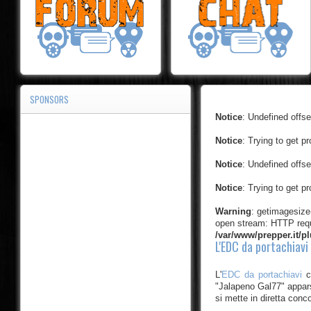
SPONSORS
Notice
: Undefined offse
Notice
: Trying to get pr
Notice
: Undefined offse
Notice
: Trying to get pr
Warning
: getimagesize
open stream: HTTP requ
/var/www/prepper.it/p
L'EDC da portachiavi
L'
EDC da portachiavi
c
"Jalapeno Gal77" appars
si mette in diretta conco