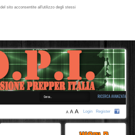
l sito acconsentite all'utilizzo degli stessi
RICERCA AVANZATA
A
A
Login
Register
A