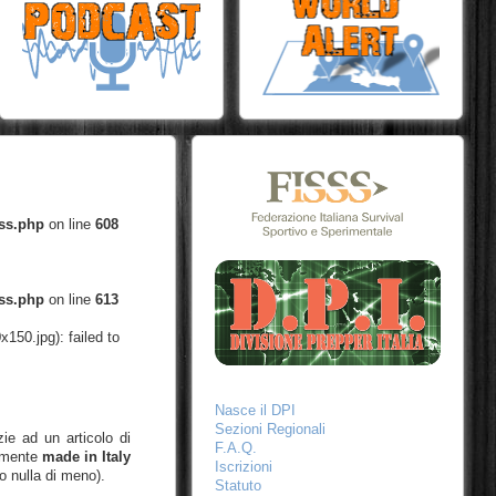
ess.php
on line
608
ess.php
on line
613
150.jpg): failed to
Nasce il DPI
Sezioni Regionali
zie ad un articolo di
F.A.Q.
amente
made in Italy
Iscrizioni
mo nulla di meno).
Statuto