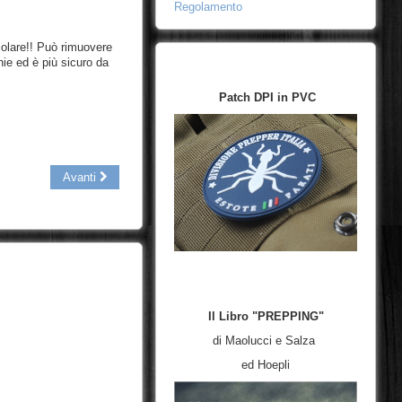
Regolamento
colare!! Può rimuovere
hie ed è più sicuro da
Patch DPI in PVC
Avanti
Il Libro "PREPPING"
di Maolucci e Salza
ed Hoepli