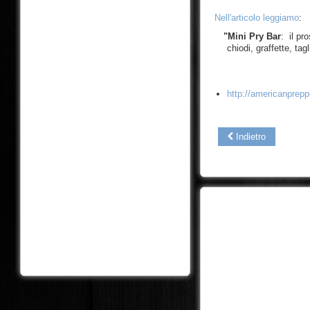
Nell'articolo leggiamo
:
"Mini Pry Bar
: il pr
chiodi, graffette, ta
http://americanprep
Indietro