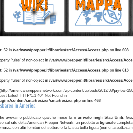
t: 52 in
/var/www/prepper.it/libraries/src/Access/Access.php
on line
608
operty 'rules' of non-object in
/var/www/prepper.it/libraries/src/Access/Acc
t: 52 in
/var/www/prepper.it/libraries/src/Access/Access.php
on line
613
operty 'rules' of non-object in
/var/www/prepper.it/libraries/src/Access/Acc
(http://americanpreppersnetwork.com/wp-content/uploads/2012/08/pry-bar-150x
est failed! HTTP/1.1 404 Not Found in
lugins/content/smartresizer/smartresizer.php
on line
468
 sbarca in America
he avevamo pubblicato qualche mese fa è
arrivato negli Stati Uniti
. Gra
o sul sito della American Prepper Network, un prodotto
artigianale
complet
rrenza con altri fornitori del settore e fa la sua bella figura (non ci aspettava