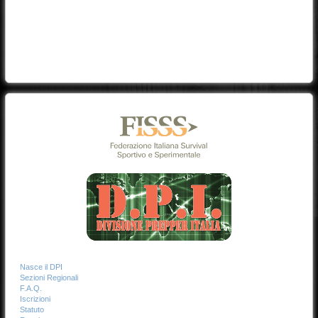
Nasce il DPI
Sezioni Regionali
F.A.Q.
Iscrizioni
Statuto