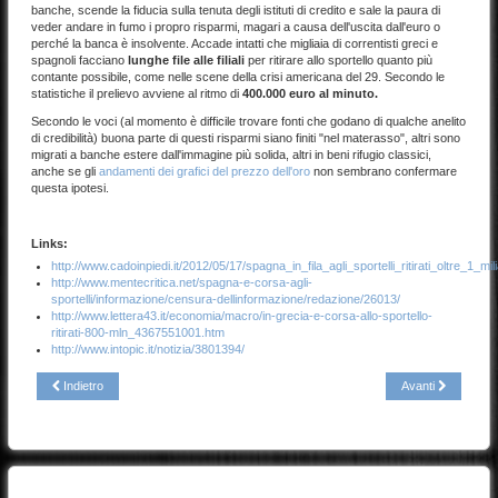
banche, scende la fiducia sulla tenuta degli istituti di credito e sale la paura di
veder andare in fumo i propro risparmi, magari a causa dell'uscita dall'euro o
perché la banca è insolvente. Accade intatti che migliaia di correntisti greci e
spagnoli facciano
lunghe file alle filiali
per ritirare allo sportello quanto più
contante possibile, come nelle scene della crisi americana del 29. Secondo le
statistiche il prelievo avviene al ritmo di
400.000 euro al minuto.
Secondo le voci (al momento è difficile trovare fonti che godano di qualche anelito
di credibilità) buona parte di questi risparmi siano finiti "nel materasso", altri sono
migrati a banche estere dall'immagine più solida, altri in beni rifugio classici,
anche se gli
andamenti dei grafici del prezzo dell'oro
non sembrano confermare
questa ipotesi.
Links:
http://www.cadoinpiedi.it/2012/05/17/spagna_in_fila_agli_sportelli_ritirati_oltre_1_mi
http://www.mentecritica.net/spagna-e-corsa-agli-
sportelli/informazione/censura-dellinformazione/redazione/26013/
http://www.lettera43.it/economia/macro/in-grecia-e-corsa-allo-sportello-
ritirati-800-mln_4367551001.htm
http://www.intopic.it/notizia/3801394/
Indietro
Avanti