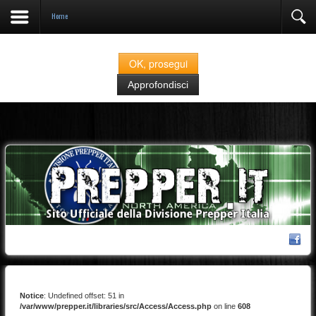
Home
Prepper.it fa uso di cookies classificati come "strettamente necessari" alla navigazione.
Se continuate nella navigazione del sito acconsentite all'utilizzo degli stessi
OK, prosegui
Approfondisci
Notice
: Undefined offset: 51 in
/var/www/prepper.it/libraries/src/Access/Access.php
on line
608