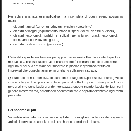
internazionale;
Per stilare una lista esemplificativa ma incompleta di questi eventi possiamo
citare:
disastri naturali (terremoti, alluvioni, eruzioni vulcaniche),
disastri ecologici (inquinamento, moria di speci viventi, disastri nucleari),
disastri economici, politici e solicali (terrorismo, crack economici,
licenziamenti, rivoluzioni, guerre),
disastri medico-sanitari (pandemie)
L'arte del saper fare è basilare per approcciare questa filosofia di vita; l'apertura
mentale e la predisposizione all'apprendimento è lo strumento più grande che
ognuno di noi può sfruttare per superare le piccole e grandi avversità ed
imprevisti che quotidianamente incontriamo sulla nostra strada.
Questo sito, con le centinaia di utenti che ci seguono appassionatamente, vuole
essere il luogo dove poter scambiare prima di tutto il sapere e stringere relazioni
personali che sono la più grande ricchezza a questo mondo, lasciando fuori ogni
genere d'estremismo, affrontando coerentemente e approfonditamente ogni tema
proposto.
Per saperne di più
Se volete altre informazioni più dettagliate vi consigliamo la lettura dei seguenti
articoli, interviste ed ebook gratuiti che hanno approfondito il tema.