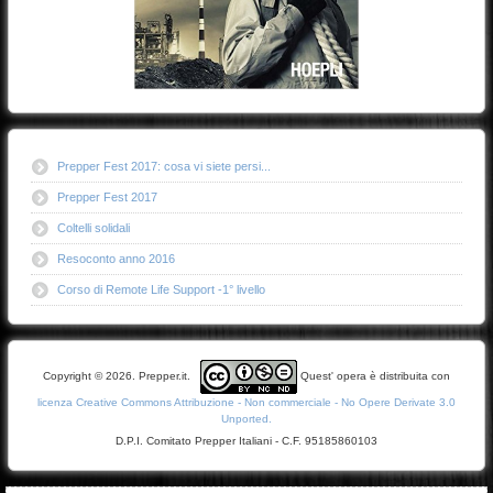
Prepper Fest 2017: cosa vi siete persi...
Prepper Fest 2017
Coltelli solidali
Resoconto anno 2016
Corso di Remote Life Support -1° livello
Copyright © 2026. Prepper.it.
Quest' opera è distribuita con
licenza Creative Commons Attribuzione - Non commerciale - No Opere Derivate 3.0
Unported.
D.P.I. Comitato Prepper Italiani - C.F. 95185860103