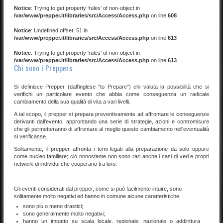
Notice
: Trying to get property 'rules' of non-object in
/var/www/prepper.it/libraries/src/Access/Access.php
on line
608
Notice
: Undefined offset: 51 in
/var/www/prepper.it/libraries/src/Access/Access.php
on line
613
Notice
: Trying to get property 'rules' of non-object in
/var/www/prepper.it/libraries/src/Access/Access.php
on line
613
Chi sono i Preppers
Si definisce Prepper (dall'inglese "to Prepare") chi valuta la possibilità che si
verifichi un particolare evento che abbia come conseguenza un radicale
cambiamento della sua qualità di vita a vari livelli.
A tal scopo, il prepper
si prepara
preventivamente
ad affrontare le conseguenze
derivanti dall'evento, approntando una serie di strategie, azioni e contromisure
che gli permetteranno di affrontare al meglio questo cambiamento nell'eventualità
si verificasse.
Solitamente, il prepper affronta i temi legati alla preparazione da solo oppure
come nucleo familiare; ciò nonostante non sono rari anche i casi di veri e propri
network di individui che cooperano tra loro.
Gli eventi considerati dal prepper, come si può facilmente intuire, sono
solitamente molto negativi ed hanno in comune alcune caratteristiche:
sono più o meno drastici;
sono generalmente molto negativi;
hanno un impatto su scala locale, regionale, nazionale o addirittura