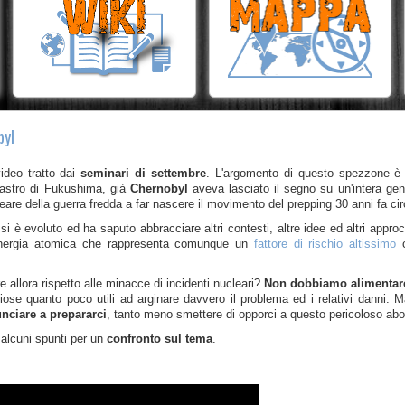
byl
ideo tratto dai
seminari di settembre
. L'argomento di questo spezzone è l
sastro di Fukushima, già
Chernobyl
aveva lasciato il segno su un'intera gen
eare della guerra fredda a far nascere il movimento del prepping 30 anni fa cir
 si è evoluto ed ha saputo abbracciare altri contesti, altre idee ed altri appro
ll'energia atomica che rappresenta comunque un
fattore di rischio altissimo
c
 allora rispetto alle minacce di incidenti nucleari?
Non dobbiamo alimentare 
siose quanto poco utili ad arginare davvero il problema ed i relativi danni
unciare a prepararci
, tanto meno smettere di opporci a questo pericoloso abo
alcuni spunti per un
confronto sul tema
.