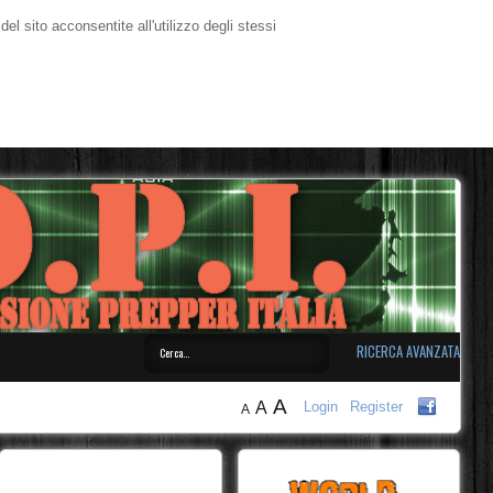
l sito acconsentite all'utilizzo degli stessi
RICERCA AVANZATA
A
A
Login
Register
A