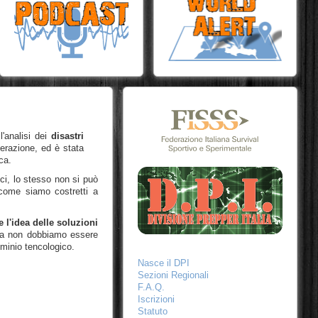
'analisi dei
disastri
erazione, ed è stata
ca.
cci, lo stesso non si può
ome siamo costretti a
l'idea delle soluzioni
. Ma non dobbiamo essere
minio tencologico.
Nasce il DPI
Sezioni Regionali
F.A.Q.
Iscrizioni
Statuto